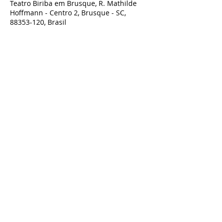
Teatro Biriba em Brusque, R. Mathilde
Hoffmann - Centro 2, Brusque - SC,
88353-120, Brasil
Compartilhe esse evento
TODOS OS DIREITOS RESERVADOS À BIRIBA SHOW - TEATRO BIRIBA
CNPJ:
07.801.743
/0001-00 Biriba produções Artísticas LTDA - Rua
Guilherme Draeger n° 197, Timbó- SC
Contato:
artesbiriba@gmail.com
-
47 98827-9661
POLÍTICA DE TROCA, DEVOLUÇÃO OU REEMBOLSO - ACESSE AQUI