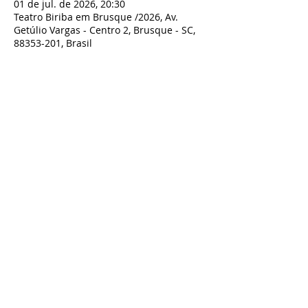
01 de jul. de 2026, 20:30
Teatro Biriba em Brusque /2026, Av.
Getúlio Vargas - Centro 2, Brusque - SC,
88353-201, Brasil
Compartilhe esse evento
TODOS OS DIREITOS RESERVADOS À BIRIBA SHOW - TEATRO BIRIBA
CNPJ:
07.801.743
/0001-00 Biriba produções Artísticas LTDA - Rua
Guilherme Draeger n° 197, Timbó- SC
Contato:
artesbiriba@gmail.com
-
47 98827-9661