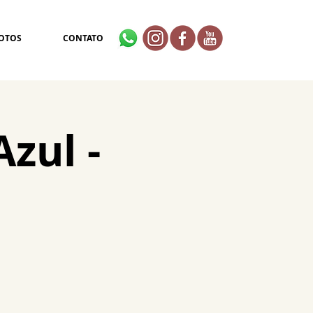
OTOS
CONTATO
zul -