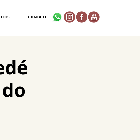
OTOS
CONTATO
edé
 do