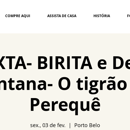
COMPRE AQUI
ASSISTA DE CASA
HISTÓRIA
F
XTA- BIRITA e D
ntana- O tigrão
Perequê
sex., 03 de fev.
  |  
Porto Belo