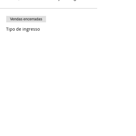
Vendas encerradas
Tipo de ingresso
CLUBE NSC VIP INTEIRA
Preço
R$ 24,00
Vendas encerradas
Tipo de ingresso
CLUBE NSC SETOR GERAL
INTEIRA
Preço
R$ 20,00