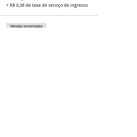
+ R$ 0,38 de taxa de serviço de ingresso
Vendas encerradas
Tipo de ingresso
CLUBE NSC VIP INTEIRA
Preço
R$ 24,00
Compartilhe esse evento