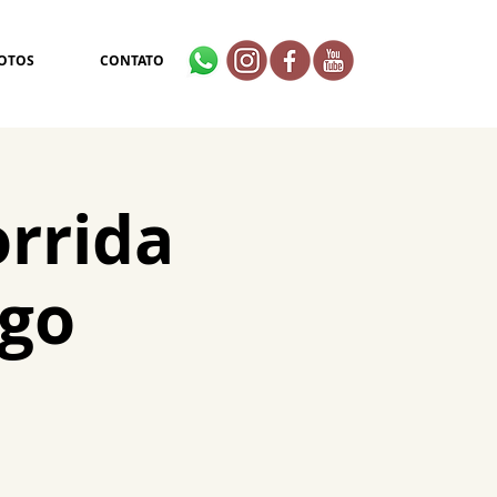
OTOS
CONTATO
orrida
go