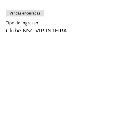
Vendas encerradas
Tipo de ingresso
Clube NSC VIP INTEIRA
Preço
R$ 24,00
+ R$ 0,60 de taxa de serviço de ingresso
Vendas encerradas
Tipo de ingresso
CLUBE NSC SETOR GERAL
INTEIRA
Preço
R$ 20,00