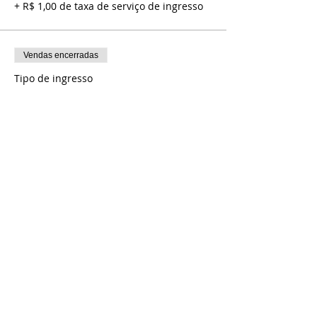
+ R$ 1,00 de taxa de serviço de ingresso
Vendas encerradas
Tipo de ingresso
SETOR VIP- Meia entrada
Mais informações
Preço
R$ 20,00
+ R$ 0,50 de taxa de serviço de ingresso
Compartilhe esse evento