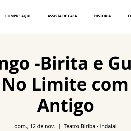
COMPRE AQUI
ASSISTA DE CASA
HISTÓRIA
F
go -Birita e G
 No Limite com
Antigo
dom., 12 de nov.
  |  
Teatro Biriba - Indaial