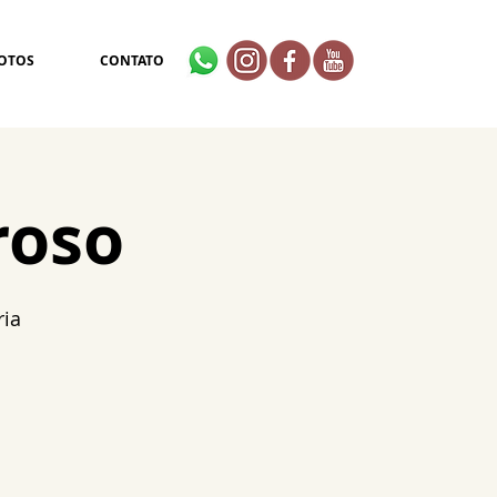
OTOS
CONTATO
roso
ria