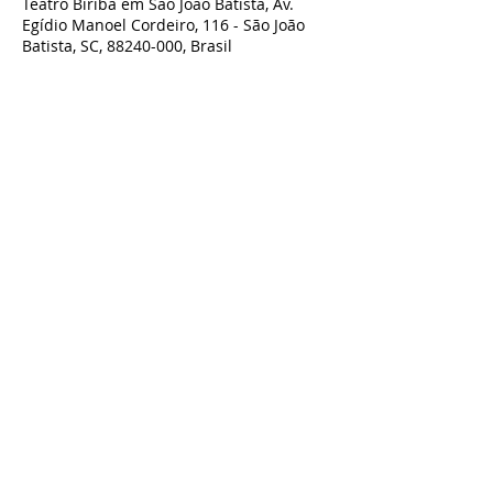
Teatro Biriba em São João Batista, Av.
Egídio Manoel Cordeiro, 116 - São João
Batista, SC, 88240-000, Brasil
Compartilhe esse evento
TODOS OS DIREITOS RESERVADOS À BIRIBA SHOW - TEATRO BIRIBA
CNPJ:
07.801.743
/0001-00 Biriba produções Artísticas LTDA - Rua
Guilherme Draeger n° 197, Timbó- SC
Contato:
artesbiriba@gmail.com
-
47 98827-9661
POLÍTICA DE TROCA, DEVOLUÇÃO OU REEMBOLSO - ACESSE AQUI