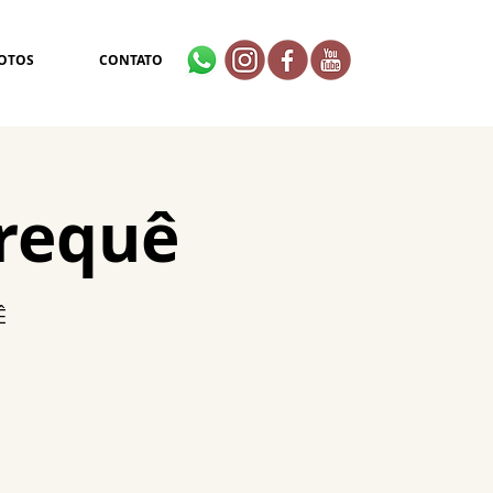
OTOS
CONTATO
erequê
Ê