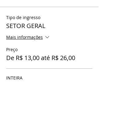
Tipo de ingresso
SETOR GERAL
Mais informações
Preço
De R$ 13,00 até R$ 26,00
INTEIRA
R$ 26,00
+ R$ 0,65 de taxa de serviço de ingresso
MEIA ENTRADA
R$ 13,00
+ R$ 0,33 de taxa de serviço de ingresso