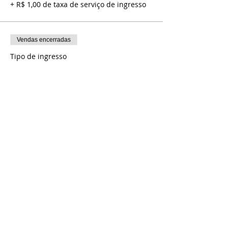
+ R$ 1,00 de taxa de serviço de ingresso
Vendas encerradas
Tipo de ingresso
SETOR VIP- Meia entrada
Mais informações
Preço
R$ 20,00
+ R$ 0,50 de taxa de serviço de ingresso
Compartilhe esse evento