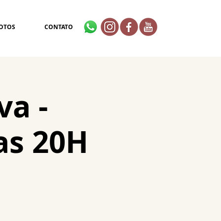
OTOS
CONTATO
va -
as 20H