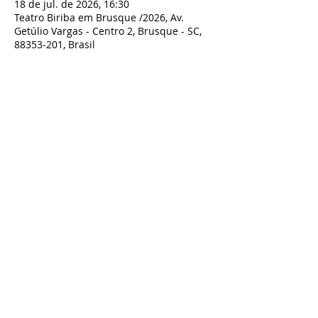
18 de jul. de 2026, 16:30
Teatro Biriba em Brusque /2026, Av.
Getúlio Vargas - Centro 2, Brusque - SC,
88353-201, Brasil
Compartilhe esse evento
TODOS OS DIREITOS RESERVADOS À BIRIBA SHOW - TEATRO BIRIBA
CNPJ:
07.801.743
/0001-00 Biriba produções Artísticas LTDA - Rua
Guilherme Draeger n° 197, Timbó- SC
Contato:
artesbiriba@gmail.com
-
47 98827-9661