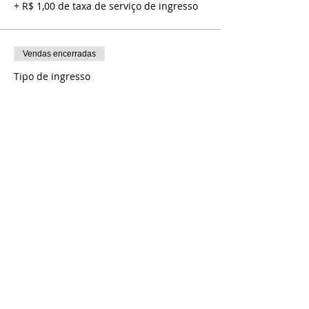
+ R$ 1,00 de taxa de serviço de ingresso
Vendas encerradas
Tipo de ingresso
SETOR VIP- Meia entrada
Mais informações
Preço
R$ 20,00
+ R$ 0,50 de taxa de serviço de ingresso
Compartilhe esse evento