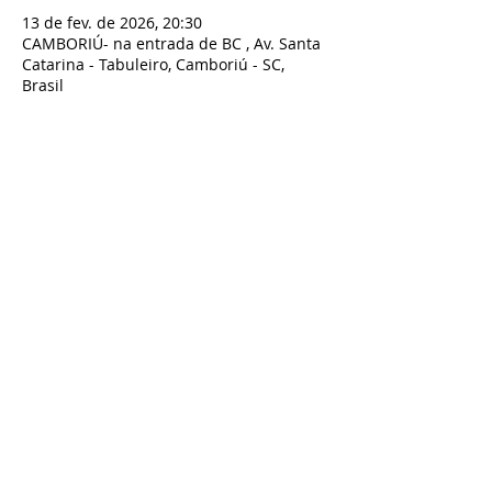
13 de fev. de 2026, 20:30
CAMBORIÚ- na entrada de BC , Av. Santa
Catarina - Tabuleiro, Camboriú - SC,
Brasil
Compartilhe esse evento
TODOS OS DIREITOS RESERVADOS À BIRIBA SHOW - TEATRO BIRIBA
CNPJ:
07.801.743
/0001-00 Biriba produções Artísticas LTDA - Rua
Guilherme Draeger n° 197, Timbó- SC
Contato:
artesbiriba@gmail.com
-
47 98827-9661