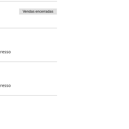
Vendas encerradas
gresso
gresso