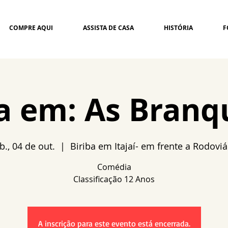
COMPRE AQUI
ASSISTA DE CASA
HISTÓRIA
F
ta em: As Branq
b., 04 de out.
  |  
Biriba em Itajaí- em frente a Rodoviá
Comédia
A inscrição para este evento está encerrada.