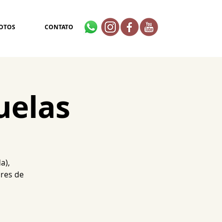
OTOS
CONTATO
uelas
a),
res de