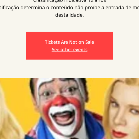
Classificação Indicativa 12 anos
ssificação determina o conteúdo não proíbe a entrada de m
desta idade.
Tickets Are Not on Sale
See other events