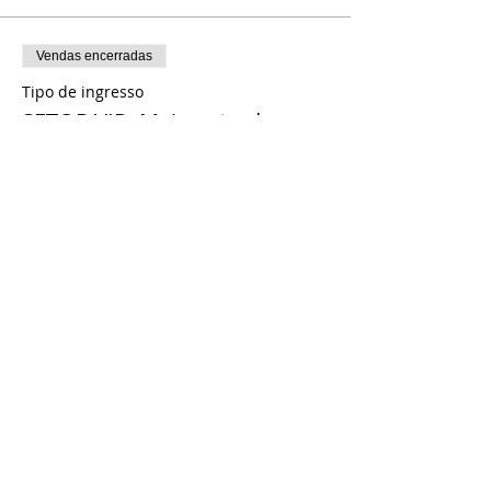
Vendas encerradas
Tipo de ingresso
SETOR VIP- Meia entrada
Mais informações
Preço
R$ 20,00
+ R$ 0,50 de taxa de serviço de ingresso
Compartilhe esse evento