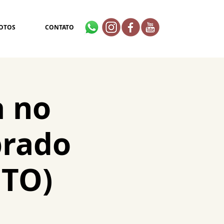
OTOS
CONTATO
a no
brado
ITO)