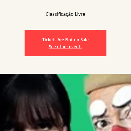
Tickets Are Not on Sale
See other events