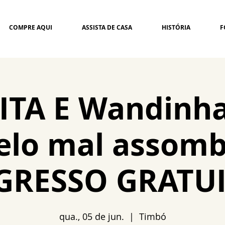
COMPRE AQUI
ASSISTA DE CASA
HISTÓRIA
F
ITA E Wandinh
elo mal assom
GRESSO GRATU
qua., 05 de jun.
  |  
Timbó