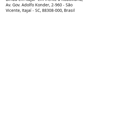
Av. Gov. Adolfo Konder, 2-960 - São
Vicente, Itajaí - SC, 88308-000, Brasil
Compartilhe esse evento
TODOS OS DIREITOS RESERVADOS À BIRIBA SHOW - TEATRO BIRIBA
CNPJ:
07.801.743
/0001-00 Biriba produções Artísticas LTDA - Rua
Guilherme Draeger n° 197, Timbó- SC
Contato:
artesbiriba@gmail.com
-
47 98827-9661
POLÍTICA DE TROCA, DEVOLUÇÃO OU REEMBOLSO - ACESSE AQUI