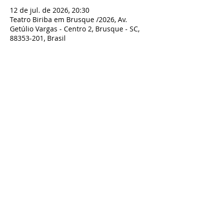
12 de jul. de 2026, 20:30
Teatro Biriba em Brusque /2026, Av.
Getúlio Vargas - Centro 2, Brusque - SC,
88353-201, Brasil
Compartilhe esse evento
TODOS OS DIREITOS RESERVADOS À BIRIBA SHOW - TEATRO BIRIBA
CNPJ:
07.801.743
/0001-00 Biriba produções Artísticas LTDA - Rua
Guilherme Draeger n° 197, Timbó- SC
Contato:
artesbiriba@gmail.com
-
47 98827-9661