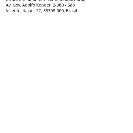
Av. Gov. Adolfo Konder, 2-960 - São
Vicente, Itajaí - SC, 88308-000, Brasil
Compartilhe esse evento
TODOS OS DIREITOS RESERVADOS À BIRIBA SHOW - TEATRO BIRIBA
CNPJ:
07.801.743
/0001-00 Biriba produções Artísticas LTDA - Rua
Guilherme Draeger n° 197, Timbó- SC
Contato:
artesbiriba@gmail.com
-
47 98827-9661
POLÍTICA DE TROCA, DEVOLUÇÃO OU REEMBOLSO - ACESSE AQUI