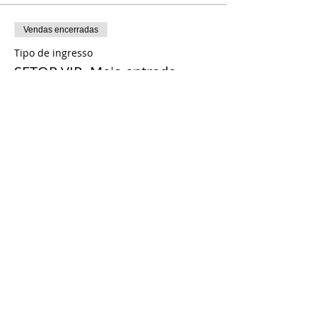
Vendas encerradas
Tipo de ingresso
SETOR VIP- Meia entrada
Mais informações
Preço
R$ 20,00
+ R$ 0,50 de taxa de serviço de ingresso
Compartilhe esse evento