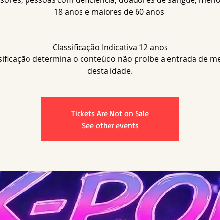
sores, pessoas com deficiência, doadores de sangue, meno
18 anos e maiores de 60 anos.
Classificação Indicativa 12 anos
ssificação determina o conteúdo não proíbe a entrada de m
desta idade.
Tickets Are Not on Sale
See other events