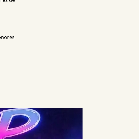
res de
enores