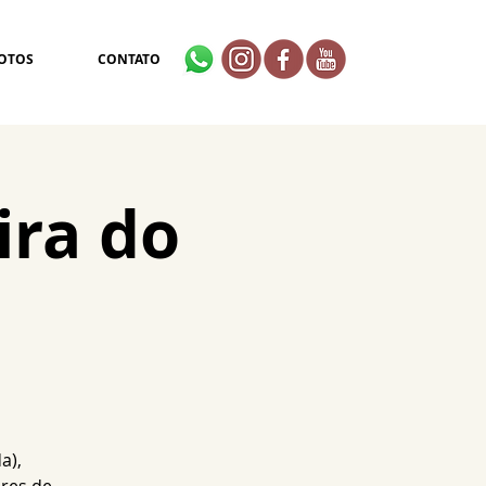
OTOS
CONTATO
ira do
a),