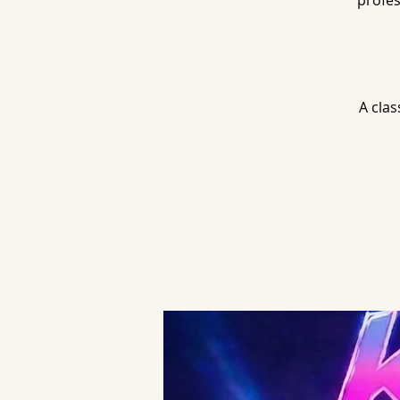
profes
A cla