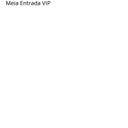
Meia Entrada VIP
Mais informações
Preço
R$ 15,00
Compartilhe esse evento