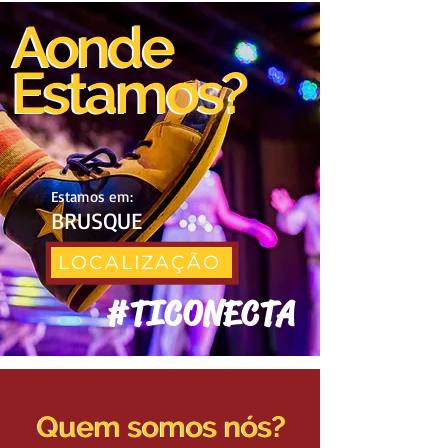
Aonde
Aonde
Estamos?
Estamos?
Estamos em:
BRUSQUE
LOCALIZAÇÃO
#TICONECTA
Quem somos nós?
Quem somos nós?