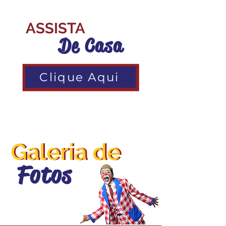
ingresso Acesse abaixo:
ASSISTA
ASSISTA
De Casa
Clique Aqui
Galeria de
Galeria de
Fotos