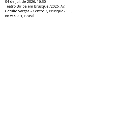
04 de jul. de 2026, 16:30
Teatro Biriba em Brusque /2026, Av.
Getúlio Vargas - Centro 2, Brusque - SC,
88353-201, Brasil
Compartilhe esse evento
TODOS OS DIREITOS RESERVADOS À BIRIBA SHOW - TEATRO BIRIBA
CNPJ:
07.801.743
/0001-00 Biriba produções Artísticas LTDA - Rua
Guilherme Draeger n° 197, Timbó- SC
Contato:
artesbiriba@gmail.com
-
47 98827-9661