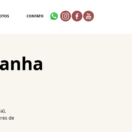
OTOS
CONTATO
ranha
a),
res de